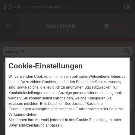
zur klassischen Ansicht wechseln
Stadt Strehla
Cookie-Einstellungen
Bäckerei und Cafe Behnisch
Wir verwenden Cookies, um Ihnen ein optimales Webseiten-Erlebnis zu
bieten. Dazu zählen Cookies, die für den Betrieb der Seite notwendig
KONTAKT
sind, sowie solche, die lediglich zu anonymen Statistikzwecken, für
Komforteinstellungen oder zur Anzeige personalisierter Inhalte genutzt
Markt 3
werden. Sie können selbst entscheiden, welche Kategorien Sie
01616 Strehla
zulassen möchten. Bitte beachten Sie, dass auf Basis Ihrer
(035264) 90611
Einstellungen womöglich nicht mehr alle Funktionalitäten der Seite zur
Verfügung stehen.
Sie können Ihre Auswahl jederzeit in den Cookie-Einstellungen unter
Datenschutzerklärung anpassen.