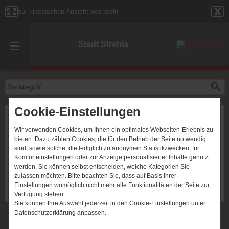
zur klassischen Ansicht wechseln
Stadt Strehla
Cookie-Einstellungen
Frau Weichelt
Wir verwenden Cookies, um Ihnen ein optimales Webseiten-Erlebnis zu
Bereich:
Vollzugsangestellte, Vollstreckungsbedienstete
bieten. Dazu zählen Cookies, die für den Betrieb der Seite notwendig
(035264) 95935
sind, sowie solche, die lediglich zu anonymen Statistikzwecken, für
vollzugsdienst@strehla.de
Komforteinstellungen oder zur Anzeige personalisierter Inhalte genutzt
werden. Sie können selbst entscheiden, welche Kategorien Sie
Verwaltungseinheiten
zulassen möchten. Bitte beachten Sie, dass auf Basis Ihrer
Einstellungen womöglich nicht mehr alle Funktionalitäten der Seite zur
Hauptamt
Verfügung stehen.
Sie können Ihre Auswahl jederzeit in den Cookie-Einstellungen unter
Datenschutzerklärung anpassen.