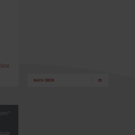
nfang
NACH OBEN
com"
bseite