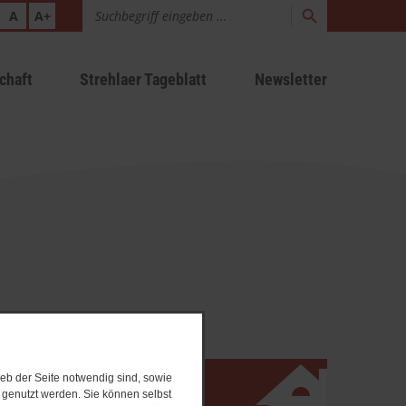
A
A+
chaft
Strehlaer Tageblatt
Newsletter
eb der Seite notwendig sind, sowie
Stadt Strehla
e genutzt werden. Sie können selbst