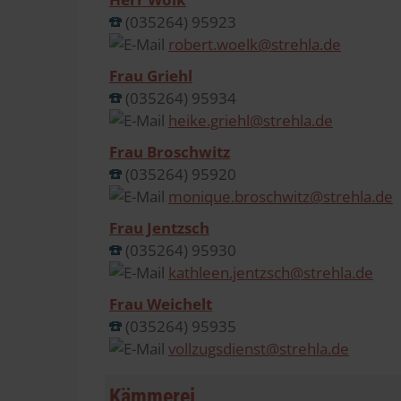
(035264) 95923
robert.woelk@strehla.de
Frau Griehl
(035264) 95934
heike.griehl@strehla.de
Frau Broschwitz
(035264) 95920
monique.broschwitz@strehla.de
Frau Jentzsch
(035264) 95930
kathleen.jentzsch@strehla.de
Frau Weichelt
(035264) 95935
vollzugsdienst@strehla.de
Kämmerei