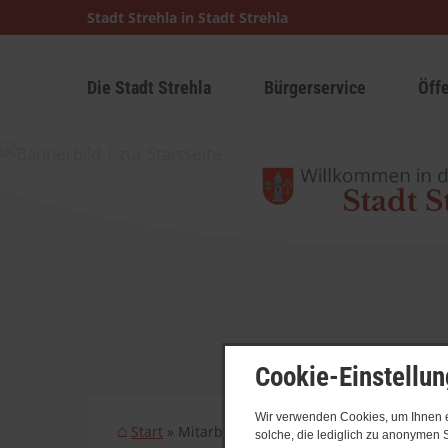
Stadt Strehla in Stadt Strehla
Die Stadt Strehla
Bürgerservice
Öff
Cookie-Einstellu
Wir verwenden Cookies, um Ihnen ei
Start
Mitarbeiter
solche, die lediglich zu anonymen S