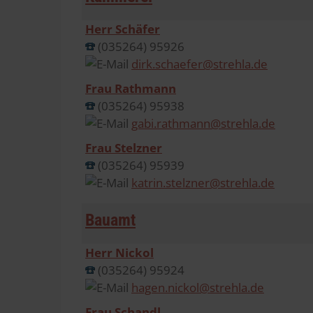
Herr Schäfer
(035264) 95926
dirk.schaefer@strehla.de
Frau Rathmann
(035264) 95938
gabi.rathmann@strehla.de
Frau Stelzner
(035264) 95939
katrin.stelzner@strehla.de
Bauamt
Herr Nickol
(035264) 95924
hagen.nickol@strehla.de
Frau Schandl