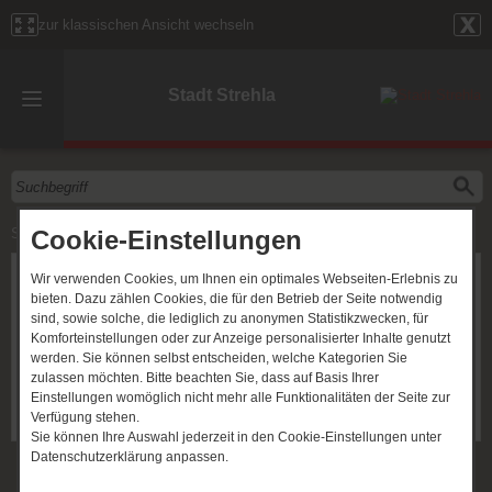
zur klassischen Ansicht wechseln
Stadt Strehla
Cookie-Einstellungen
Start
»
Rechtsgrundlagen
»
Ortsrecht
»
Wasserwehrsatzung Strehla
Wir verwenden Cookies, um Ihnen ein optimales Webseiten-Erlebnis zu
Ortsrecht
bieten. Dazu zählen Cookies, die für den Betrieb der Seite notwendig
sind, sowie solche, die lediglich zu anonymen Statistikzwecken, für
Wasserwehrsatzung Strehla
Komforteinstellungen oder zur Anzeige personalisierter Inhalte genutzt
werden. Sie können selbst entscheiden, welche Kategorien Sie
Download:
zulassen möchten. Bitte beachten Sie, dass auf Basis Ihrer
Wasserwehrsatzung Strehla
Einstellungen womöglich nicht mehr alle Funktionalitäten der Seite zur
beschlossen am 17.​10.​2013, gültig ab 02.​11.​2013 [38.9 kB]
Verfügung stehen.
Sie können Ihre Auswahl jederzeit in den Cookie-Einstellungen unter
Datenschutzerklärung anpassen.