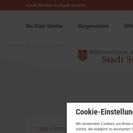
Stadt Strehla in Stadt Strehla
Die Stadt Strehla
Bürgerservice
Öff
Cookie-Einstellu
Wir verwenden Cookies, um Ihnen ei
Start
Nachrichtenarchiv
solche, die lediglich zu anonymen S