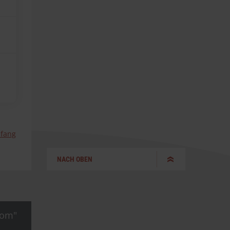
nfang
NACH OBEN
com"