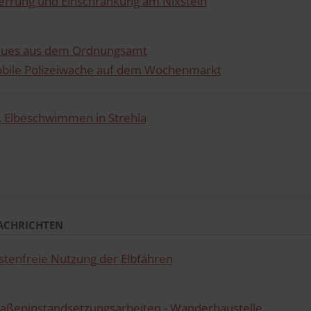
errung und Einschränkung am Nixstein
ues aus dem Ordnungsamt
bile Polizeiwache auf dem Wochenmarkt
. Elbeschwimmen in Strehla
ACHRICHTEN
stenfreie Nutzung der Elbfähren
raßeninstandsetzungsarbeiten - Wanderbaustelle