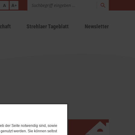
A
A+
chaft
Strehlaer Tageblatt
Newsletter
eb der Seite notwendig sind, sowie
Stadt Strehla
e genutzt werden. Sie können selbst