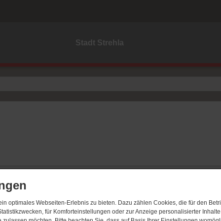
Stadt Strehla
ungen
n optimales Webseiten-Erlebnis zu bieten. Dazu zählen Cookies, die für den Betri
tatistikzwecken, für Komforteinstellungen oder zur Anzeige personalisierter Inhalt
 zulassen möchten. Bitte beachten Sie, dass auf Basis Ihrer Einstellungen womögli