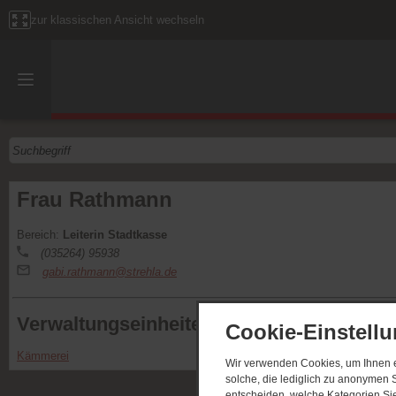
zur klassischen Ansicht wechseln
Frau Rathmann
Bereich:
Leiterin Stadtkasse
(035264) 95938
gabi.rathmann@strehla.de
Verwaltungseinheiten
Cookie-Einstell
Kämmerei
Wir verwenden Cookies, um Ihnen ei
solche, die lediglich zu anonymen S
entscheiden, welche Kategorien Sie